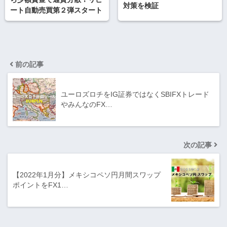
対策を検証
ート自動売買第２弾スタート
前の記事
ユーロズロチをIG証券ではなくSBIFXトレード
やみんなのFX…
次の記事
【2022年1月分】メキシコペソ円月間スワップ
ポイントをFX1…