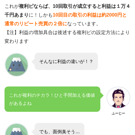
これが
複利ピならば、10回取引が成立すると利益は１万４
千円あまり
に！しかも
10回目の取引の利益は約2000円と
通常のリピート売買の２倍に
なっています。
【注】利益の増加具合は後述する複利ピの設定方法により
変わります
そんなに利益の違いが！？
これが複利のチカラ！ひと手間加える価値
があるよね
ふーじー
でも、面倒臭そう…