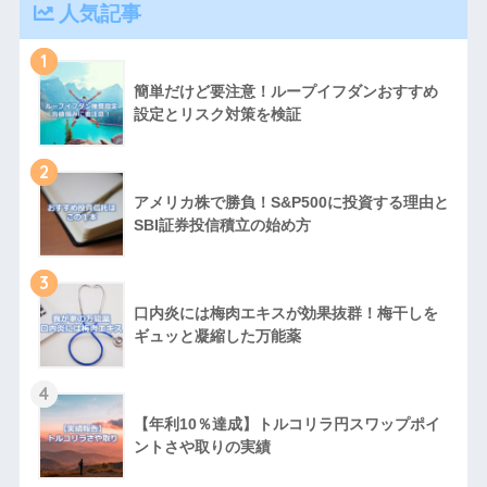
人気記事
1
簡単だけど要注意！ループイフダンおすすめ
設定とリスク対策を検証
2
アメリカ株で勝負！S&P500に投資する理由と
SBI証券投信積立の始め方
3
口内炎には梅肉エキスが効果抜群！梅干しを
ギュッと凝縮した万能薬
4
【年利10％達成】トルコリラ円スワップポイ
ントさや取りの実績