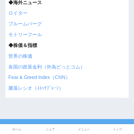
◆海外ニュース
ロイター
ブルームバーグ
モトリーフール
◆株価＆指標
世界の株価
各国の政策金利（外為どっとコム）
Fear & Greed Index（CNN）
騰落レシオ（ｽﾄｯｸﾌﾞﾚｰﾝ）
HOME
ホーム
シェア
メニュー
トップ