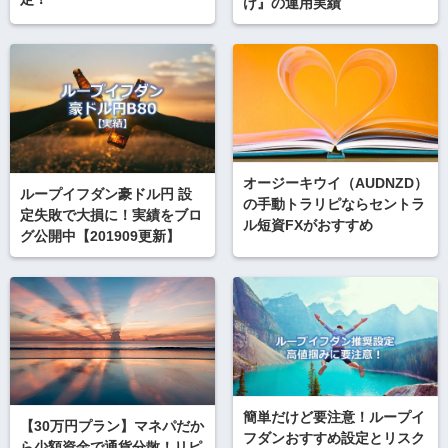
け』の運用実績
オージーキウイ（AUDNZD）
ループイフダン豪ドル円 設
の手動トラリピならセントラ
定失敗で大損に！実績をブロ
ル短資FXがおすすめ
グ公開中【201909更新】
簡単だけど要注意！ループイ
【30万円プラン】マネパだか
フダンおすすめ設定とリスク
ら少額資金で通貨分散！リピ