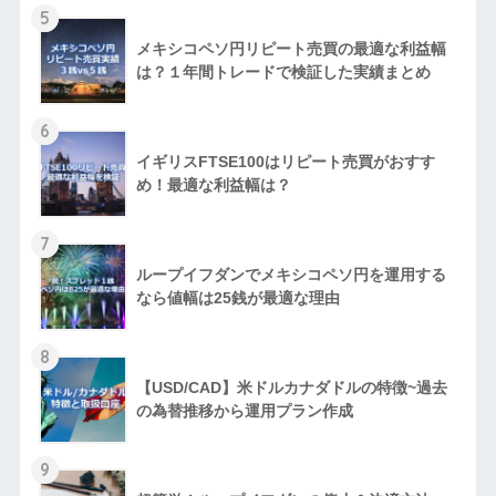
5
メキシコペソ円リピート売買の最適な利益幅
は？１年間トレードで検証した実績まとめ
6
イギリスFTSE100はリピート売買がおすす
め！最適な利益幅は？
7
ループイフダンでメキシコペソ円を運用する
なら値幅は25銭が最適な理由
8
【USD/CAD】米ドルカナダドルの特徴~過去
の為替推移から運用プラン作成
9