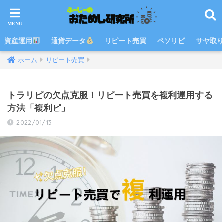
資産運用
通貨データ
リピート売買
ペソリピ
サヤ取
ホーム
リピート売買
トラリピの欠点克服！リピート売買を複利運用する
方法「複利ピ」
2022/01/13