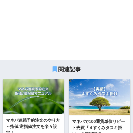
関連記事
マネパ連続予約注文のやり方
マネパで100通貨単位リピー
～指値/逆指値注文を楽々設
ト売買『４すくみタスキ掛
定！