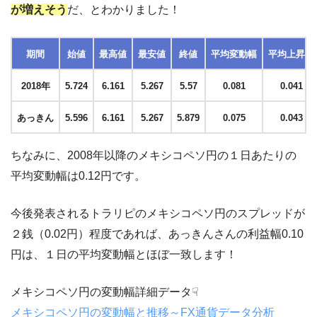
が増えそう
だ、とわかりました！
期間
始値
最高値
最安値
終値
平均変動幅
平均上昇幅
2018年
5.724
6.161
5.267
5.57
0.081
0.041
あっきん
5.596
6.161
5.267
5.879
0.075
0.043
ちなみに、2008年以降のメキシコペソ円の１日あたりの
平均変動幅は0.12円です。
今後発表されるトラリピのメキシコペソ円のスプレッドが
２銭（0.02円）程度であれば、あっきんさんの利益幅0.10
円は、１日の平均変動幅とほぼ一致します！
メキシコペソ円の変動幅詳細データ☟
メキシコペソ円の変動幅と推移～FX通貨データ分析