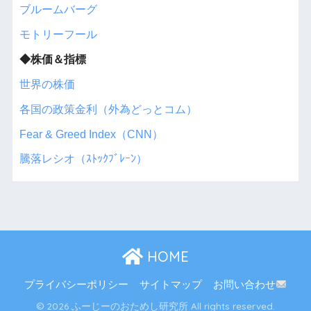
ブルームバーグ
モトリーフール
◆株価＆指標
世界の株価
各国の政策金利（外為どっとコム）
Fear & Greed Index（CNN）
騰落レシオ（ｽﾄｯｸﾌﾞﾚｰﾝ）
HOME
プライバシーポリシー
サイトマップ
お問い合わせ
© 2026 ふーじーのおためし研究所 All rights reserved.