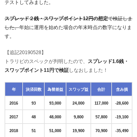
テストしてみました。
スプレッド２銭・スワップポイント12円の想定
で検証しま
した。
年始に運用を始めた場合の年末時点の数字になりま
す。
【追記20190528】
トラリピのスペックが判明したので、
スプレッド1.6銭・
スワップポイント11円で検証
しなおしました！
年
決済回数
為替差益
スワップ益
合計
含み損
2016
93
93
,000
24,000
117,000
-28,600
2017
48
48,000
9
,800
57,800
-19,100
2018
51
51,000
19
,900
70,900
-35,490