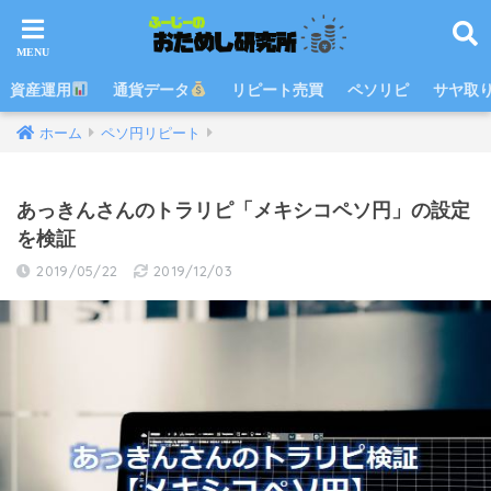
資産運用
通貨データ
リピート売買
ペソリピ
サヤ取
ホーム
ペソ円リピート
あっきんさんのトラリピ「メキシコペソ円」の設定
を検証
2019/05/22
2019/12/03