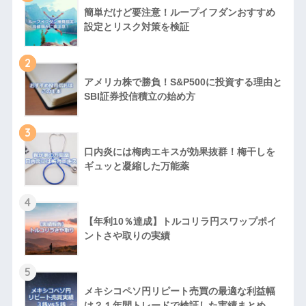
簡単だけど要注意！ループイフダンおすすめ
設定とリスク対策を検証
2
アメリカ株で勝負！S&P500に投資する理由と
SBI証券投信積立の始め方
3
口内炎には梅肉エキスが効果抜群！梅干しを
ギュッと凝縮した万能薬
4
【年利10％達成】トルコリラ円スワップポイ
ントさや取りの実績
5
メキシコペソ円リピート売買の最適な利益幅
は？１年間トレードで検証した実績まとめ