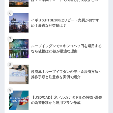
6
イギリスFTSE100はリピート売買がおすす
め！最適な利益幅は？
7
ループイフダンでメキシコペソ円を運用する
なら値幅は25銭が最適な理由
8
超簡単！ループイフダンの停止＆決済方法～
操作手順と注意点を実例で紹介
9
【USD/CAD】米ドルカナダドルの特徴~過去
の為替推移から運用プラン作成