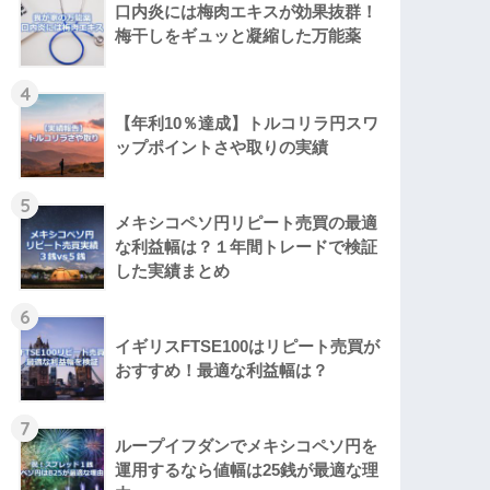
口内炎には梅肉エキスが効果抜群！
梅干しをギュッと凝縮した万能薬
4
【年利10％達成】トルコリラ円スワ
ップポイントさや取りの実績
5
メキシコペソ円リピート売買の最適
な利益幅は？１年間トレードで検証
した実績まとめ
6
イギリスFTSE100はリピート売買が
おすすめ！最適な利益幅は？
7
ループイフダンでメキシコペソ円を
運用するなら値幅は25銭が最適な理