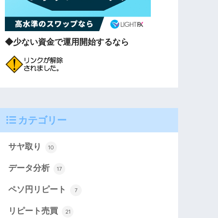
◆少ない資金で運用開始するなら
カテゴリー
サヤ取り
10
データ分析
17
ペソ円リピート
7
リピート売買
21