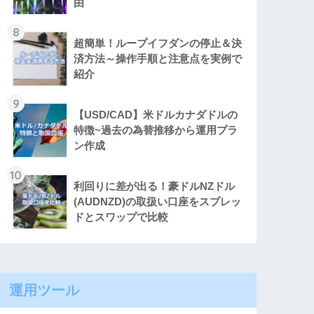
由
8
超簡単！ループイフダンの停止＆決
済方法～操作手順と注意点を実例で
紹介
9
【USD/CAD】米ドルカナダドルの
特徴~過去の為替推移から運用プラ
ン作成
10
利回りに差が出る！豪ドルNZドル
(AUDNZD)の取扱い口座をスプレッ
ドとスワップで比較
運用ツール