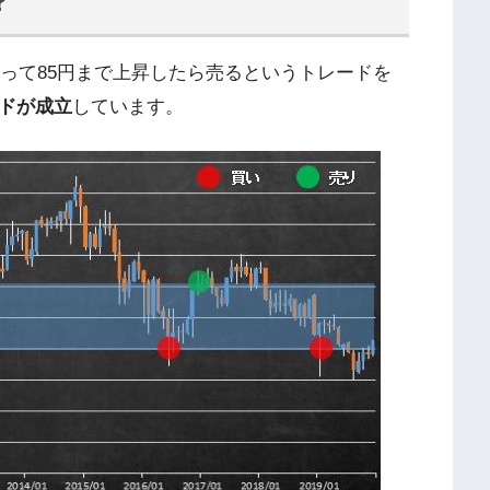
？
ら買って85円まで上昇したら売るというトレードを
ードが成立
しています。