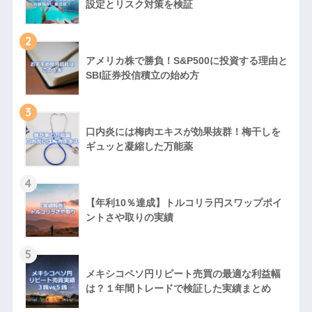
設定とリスク対策を検証
2
アメリカ株で勝負！S&P500に投資する理由と
SBI証券投信積立の始め方
3
口内炎には梅肉エキスが効果抜群！梅干しを
ギュッと凝縮した万能薬
4
【年利10％達成】トルコリラ円スワップポイ
ントさや取りの実績
5
メキシコペソ円リピート売買の最適な利益幅
は？１年間トレードで検証した実績まとめ