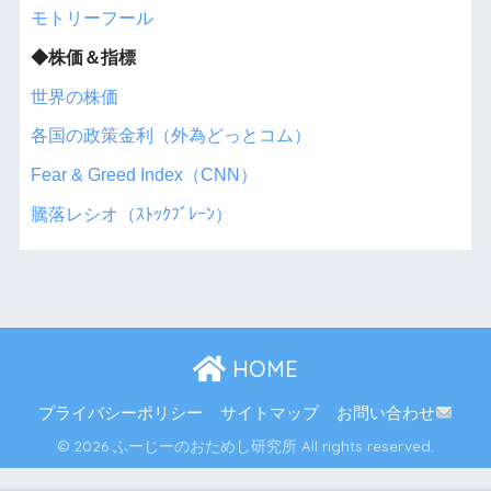
モトリーフール
◆株価＆指標
世界の株価
各国の政策金利（外為どっとコム）
Fear & Greed Index（CNN）
騰落レシオ（ｽﾄｯｸﾌﾞﾚｰﾝ）
HOME
プライバシーポリシー
サイトマップ
お問い合わせ
© 2026 ふーじーのおためし研究所 All rights reserved.