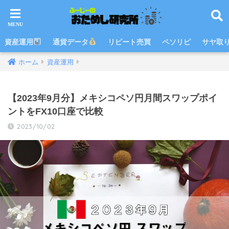
資産運用
通貨データ
リピート売買
ペソリピ
サヤ取
ホーム
資産運用
【2023年9月分】メキシコペソ円月間スワップポイ
ントをFX10口座で比較
2023/10/02