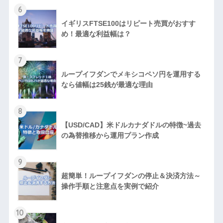
6
イギリスFTSE100はリピート売買がおすす
め！最適な利益幅は？
7
ループイフダンでメキシコペソ円を運用する
なら値幅は25銭が最適な理由
8
【USD/CAD】米ドルカナダドルの特徴~過去
の為替推移から運用プラン作成
9
超簡単！ループイフダンの停止＆決済方法～
操作手順と注意点を実例で紹介
10