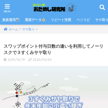
資産運用
通貨データ
リピート売買
ペソリピ
サヤ取
ホーム
サヤ取り
スワップポイント付与日数の違いを利用してノーリ
スクで３すくみサヤ取り
2019/12/19
2020/09/30