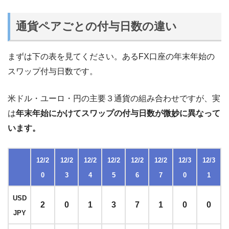
通貨ペアごとの付与日数の違い
まずは下の表を見てください。あるFX口座の年末年始の
スワップ付与日数です。
米ドル・ユーロ・円の主要３通貨の組み合わせですが、実
は
年末年始にかけてスワップの付与日数が微妙に異なって
います。
12/2
12/2
12/2
12/2
12/2
12/2
12/3
12/3
0
3
4
5
6
7
0
1
USD
2
0
1
3
7
1
0
0
JPY