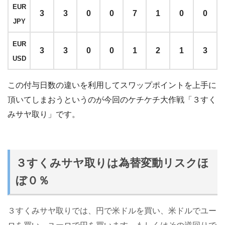
EUR
3
3
0
0
7
1
0
0
JPY
EUR
3
3
0
0
1
2
1
3
USD
この付与日数の違いを利用してスワップポイントを上手に
頂いてしまおうというのが今回のケチケチ大作戦「３すく
みサヤ取り」です。
３すくみサヤ取りは為替変動リスクほ
ぼ０％
３すくみサヤ取りでは、円で米ドルを買い、米ドルでユー