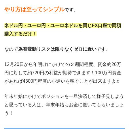
やり方は至ってシンプル
です。
米ドル円・ユーロ円・ユーロ米ドルを同じFX口座で同額
購入するだけ
！
なので
為替変動リスクは限りなくゼロに近
い
です。
12月20日から年明けにかけての２週間程度、資金約20万
円に対して約720円の利益が期待できます！100万円資金
があれば4300円程度の小遣いを稼ぐことが出来ますよ♬
年末年始にかけてポジションを一旦決済して様子見しよう
と思っている人は、年末年始もお金に働いてもらいましょ
う！