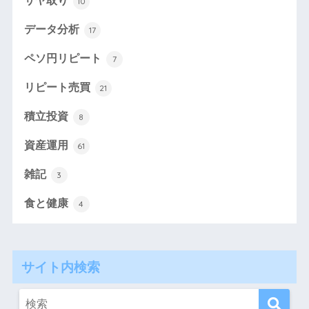
サヤ取り
10
データ分析
17
ペソ円リピート
7
リピート売買
21
積立投資
8
資産運用
61
雑記
3
食と健康
4
サイト内検索