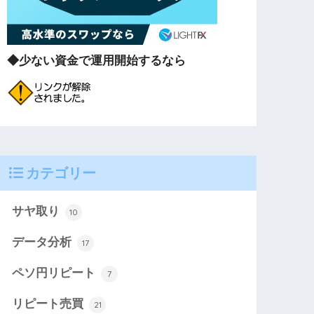
◆少ない資金で運用開始するなら
カテゴリー
サヤ取り
10
データ分析
17
ペソ円リピート
7
リピート売買
21