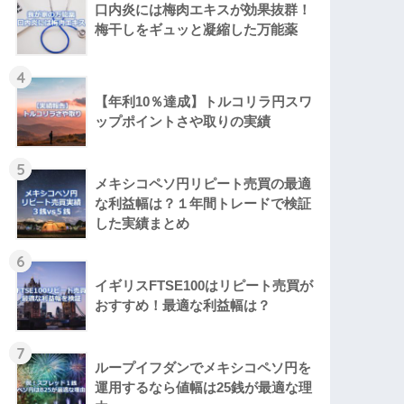
口内炎には梅肉エキスが効果抜群！
梅干しをギュッと凝縮した万能薬
4
【年利10％達成】トルコリラ円スワ
ップポイントさや取りの実績
5
メキシコペソ円リピート売買の最適
な利益幅は？１年間トレードで検証
した実績まとめ
6
イギリスFTSE100はリピート売買が
おすすめ！最適な利益幅は？
7
ループイフダンでメキシコペソ円を
運用するなら値幅は25銭が最適な理