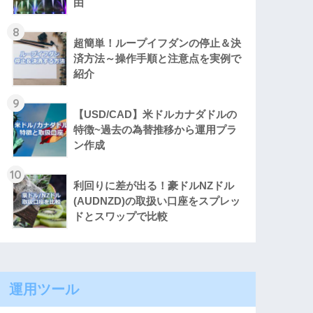
由
8
超簡単！ループイフダンの停止＆決
済方法～操作手順と注意点を実例で
紹介
9
【USD/CAD】米ドルカナダドルの
特徴~過去の為替推移から運用プラ
ン作成
10
利回りに差が出る！豪ドルNZドル
(AUDNZD)の取扱い口座をスプレッ
ドとスワップで比較
運用ツール