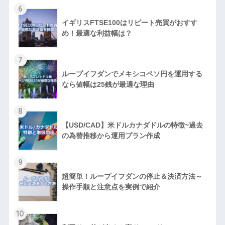
6
イギリスFTSE100はリピート売買がおすす
め！最適な利益幅は？
7
ループイフダンでメキシコペソ円を運用する
なら値幅は25銭が最適な理由
8
【USD/CAD】米ドルカナダドルの特徴~過去
の為替推移から運用プラン作成
9
超簡単！ループイフダンの停止＆決済方法～
操作手順と注意点を実例で紹介
10