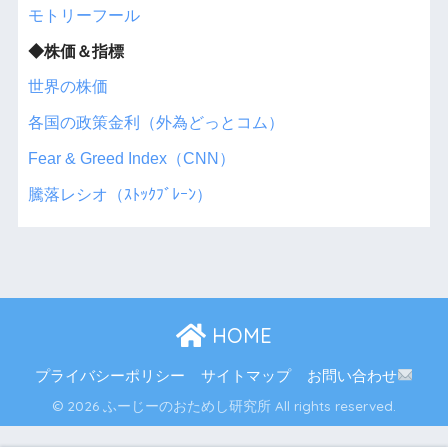
モトリーフール
◆株価＆指標
世界の株価
各国の政策金利（外為どっとコム）
Fear & Greed Index（CNN）
騰落レシオ（ｽﾄｯｸﾌﾞﾚｰﾝ）
HOME
プライバシーポリシー
サイトマップ
お問い合わせ
© 2026 ふーじーのおためし研究所 All rights reserved.