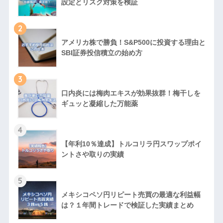
設定とリスク対策を検証
2
アメリカ株で勝負！S&P500に投資する理由と
SBI証券投信積立の始め方
3
口内炎には梅肉エキスが効果抜群！梅干しを
ギュッと凝縮した万能薬
4
【年利10％達成】トルコリラ円スワップポイ
ントさや取りの実績
5
メキシコペソ円リピート売買の最適な利益幅
は？１年間トレードで検証した実績まとめ