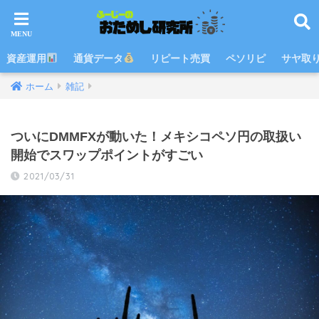
資産運用
通貨データ
リピート売買
ペソリピ
サヤ取
ホーム
雑記
ついにDMMFXが動いた！メキシコペソ円の取扱い
開始でスワップポイントがすごい
2021/03/31