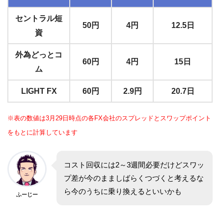
セントラル短
50円
4円
12.5日
資
外為どっとコ
60円
4円
15日
ム
LIGHT FX
60円
2.9円
20.7日
※表の数値は3月29日時点の各FX会社のスプレッドとスワップポイント
をもとに計算しています
コスト回収には2～3週間必要だけどスワッ
プ差が今のまましばらくつづくと考えるな
ら今のうちに乗り換えるといいかも
ふーじー