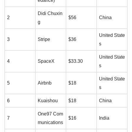
edance)
Didi Chuxin
2
$56
China
g
United State
3
Stripe
$36
s
United State
4
SpaceX
$33.30
s
United State
5
Airbnb
$18
s
6
Kuaishou
$18
China
One97 Com
7
$16
India
munications