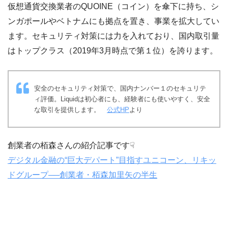
仮想通貨交換業者のQUOINE（コイン）を傘下に持ち、シ
ンガポールやベトナムにも拠点を置き、事業を拡大してい
ます。セキュリティ対策には力を入れており、国内取引量
はトップクラス（2019年3月時点で第１位）を誇ります。
安全のセキュリティ対策で、国内ナンバー１のセキュリテ
ィ評価。Liquidは初心者にも、経験者にも使いやすく、安全
な取引を提供します。
公式HP
より
創業者の栢森さんの紹介記事です☟
デジタル金融の“巨大デパート”目指すユニコーン、リキッ
ドグループ──創業者・栢森加里矢の半生