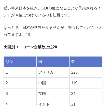
近い将来日本を抜き、GDP3位になることが予想されるイ
ンドが４位につけているのも注目です。
ぱっと見、日本が見当たりませんが、安心してください入
ってますよ （笑）
★国別ユニコーン企業数上位20
順位
国
数
1
アメリカ
223
2
中国
119
3
英国
24
4
インド
21