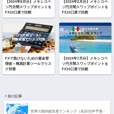
【2024年8月分】メキシコペ
【2024年2月分】メキシコペ
ソ円月間スワップポイントを
ソ円月間スワップポイントを
FX10口座で比較
FX10口座で比較
FXで負けないための資金管
【2024年7月分】メキシコペ
理術～簡易計算ツールでリス
ソ円月間スワップポイントを
ク対策
FX10口座で比較
前の記事
世界の国内総生産ランキング（名目GDP予測・