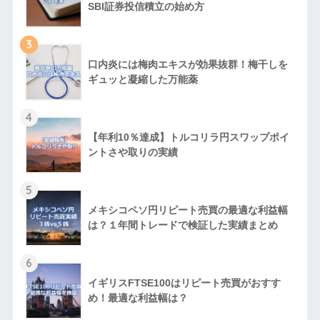
SBI証券投信積立の始め方
3
口内炎には梅肉エキスが効果抜群！梅干しを
ギュッと凝縮した万能薬
4
【年利10％達成】トルコリラ円スワップポイ
ントさや取りの実績
5
メキシコペソ円リピート売買の最適な利益幅
は？１年間トレードで検証した実績まとめ
6
イギリスFTSE100はリピート売買がおすす
め！最適な利益幅は？