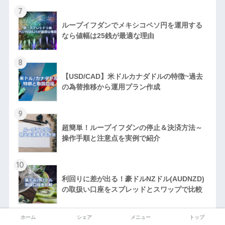
7
ループイフダンでメキシコペソ円を運用する
なら値幅は25銭が最適な理由
8
【USD/CAD】米ドルカナダドルの特徴~過去
の為替推移から運用プラン作成
9
超簡単！ループイフダンの停止＆決済方法～
操作手順と注意点を実例で紹介
10
利回りに差が出る！豪ドルNZドル(AUDNZD)
の取扱い口座をスプレッドとスワップで比較
ホーム
シェア
メニュー
トップ